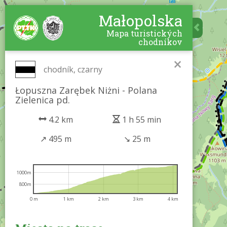
Małopolska
Mapa turistických
chodníkov
×
chodník, czarny
Łopuszna Zarębek Niżni - Polana
Zielenica pd.
4.2 km
1 h 55 min
↗
495 m
↘
25 m
1000m
800m
0 m
1 km
2 km
3 km
4 km