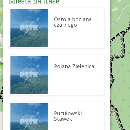
Miesta na trase
Ostoja bociana
czarnego
Polana Zielenica
Pucułowski
Stawek