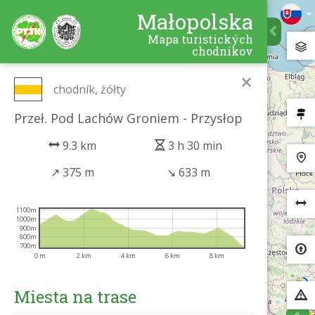
Małopolska
Mapa turistických
chodníkov
×
chodník, żółty
Przeł. Pod Lachów Groniem - Przysłop
9.3 km
3 h 30 min
↗
375 m
↘
633 m
1100m
1000m
900m
800m
700m
0 m
2 km
4 km
6 km
8 km
Miesta na trase