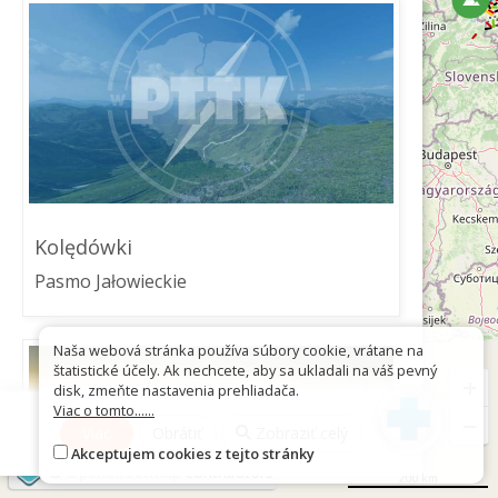
Kolędówki
Pasmo Jałowieckie
Naša webová stránka používa súbory cookie, vrátane na
štatistické účely. Ak nechcete, aby sa ukladali na váš pevný
+
disk, zmeňte nastavenia prehliadača.
Viac o tomto......
−
Viac
Obrátiť
Zobraziť celý
Akceptujem cookies z tejto stránky
©
OpenStreetMap
contributors
200 km