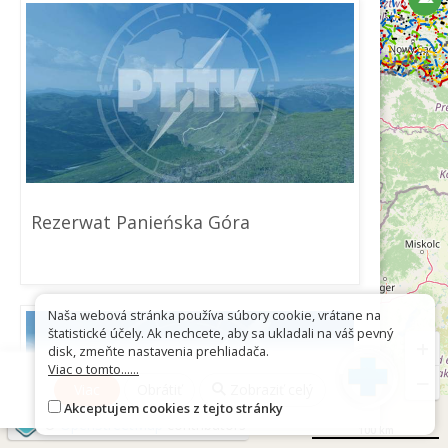
Rezerwat Panieńska Góra
Naša webová stránka používa súbory cookie, vrátane na
štatistické účely. Ak nechcete, aby sa ukladali na váš pevný
+
disk, zmeňte nastavenia prehliadača.
Viac o tomto......
−
Viac
Obrátiť
Zobraziť celý
Akceptujem cookies z tejto stránky
©
OpenStreetMap
contributors
100 km