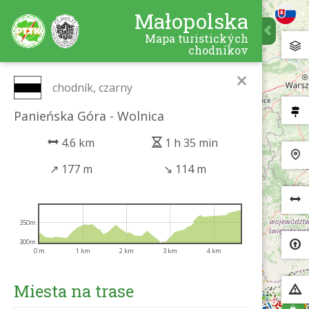
Małopolska
Mapa turistických
chodníkov
×
chodník, czarny
Panieńska Góra - Wolnica
4.6 km
1 h 35 min
↗
177 m
↘
114 m
350m
300m
0 m
1 km
2 km
3 km
4 km
Miesta na trase