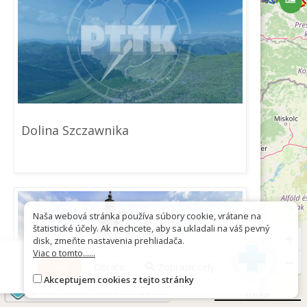
Dolina Szczawnika
Naša webová stránka používa súbory cookie, vrátane na
štatistické účely. Ak nechcete, aby sa ukladali na váš pevný
+
disk, zmeňte nastavenia prehliadača.
Viac o tomto......
−
Viac
Obrátiť
Zobraziť celý
Akceptujem cookies z tejto stránky
©
OpenStreetMap
contributors
100 km