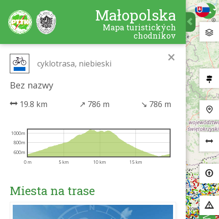
Małopolska
Mapa turistických
chodníkov
×
cyklotrasa, niebieski
Bez nazwy
19.8 km
↗
786 m
↘
786 m
1000m
800m
600m
0 m
5 km
10 km
15 km
Miesta na trase