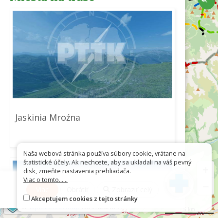
Jaskinia Mroźna
Naša webová stránka používa súbory cookie, vrátane na
štatistické účely. Ak nechcete, aby sa ukladali na váš pevný
+
disk, zmeňte nastavenia prehliadača.
Viac o tomto......
−
Viac
Obrátiť
Zobraziť celý
Akceptujem cookies z tejto stránky
©
OpenStreetMap
contributors
5 km