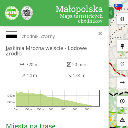
Małopolska
Mapa turistických
chodníkov
×
chodník, czarny
Jaskinia Mroźna wejście - Lodowe
Źródło
720 m
20 min
↗
14 m
↘
134 m
1050m
1000m
0 m
100 m
200 m
300 m
400 m
500 m
600 m
Miesta na trase