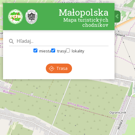
Małopolska
Mapa turistických
chodníkov
miesta
trasy
lokality
Trasa