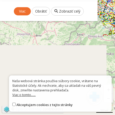
Viac
Obrátiť
Zobraziť celý
Naša webová stránka používa súbory cookie, vrátane na
štatistické účely. Ak nechcete, aby sa ukladali na váš pevný
+
disk, zmeňte nastavenia prehliadača.
Viac o tomto......
−
Akceptujem cookies z tejto stránky
©
OpenStreetMap
contributors
50 km