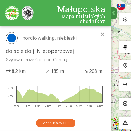
Małopolska
Mapa turistických
chodníkov
×
nordic-walking, niebieski
dojście do j. Nietoperzowej
Gzylowa - rozejście pod Ciemną
8.2 km
↗
185 m
↘
208 m
450m
400m
0 m
1 km
2 km
3 km
4 km
5 km
6 km
7 km
8 km
Stiahnuť ako GPX