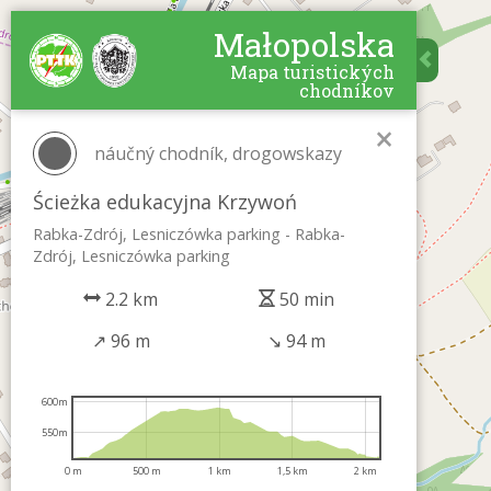
Małopolska
Mapa turistických
chodníkov
×
náučný chodník, drogowskazy
Ścieżka edukacyjna Krzywoń
Rabka-Zdrój, Lesniczówka parking - Rabka-
Zdrój, Lesniczówka parking
2.2 km
50 min
↗
96 m
↘
94 m
600m
550m
0 m
500 m
1 km
1,5 km
2 km