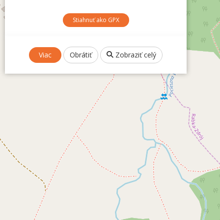
Stiahnuť ako GPX
Viac
Obrátiť
Zobraziť celý