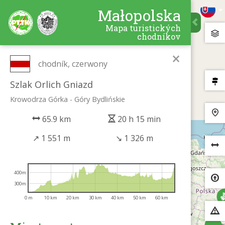
Małopolska
Mapa turistických
chodníkov
×
chodník, czerwony
Szlak Orlich Gniazd
Krowodrza Górka - Góry Bydlińskie
65.9 km
20 h 15 min
↗
1 551 m
↘
1 326 m
400m
300m
0 m
10 km
20 km
30 km
40 km
50 km
60 km