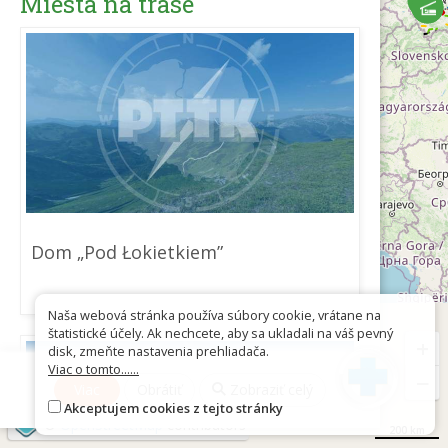
Miesta na trase
Dom „Pod Łokietkiem”
Naša webová stránka používa súbory cookie, vrátane na
štatistické účely. Ak nechcete, aby sa ukladali na váš pevný
+
disk, zmeňte nastavenia prehliadača.
Viac o tomto......
−
Viac
Obrátiť
Zobraziť celý
Akceptujem cookies z tejto stránky
©
OpenStreetMap
contributors
200 km