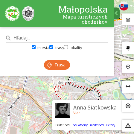
Małopolska
Mapa turistických
chodníkov
miesta
trasy
lokality
Trasa
×
Anna Siatkowska
Viac
Pridať bod:
počiatočný
medzibod
cieľový