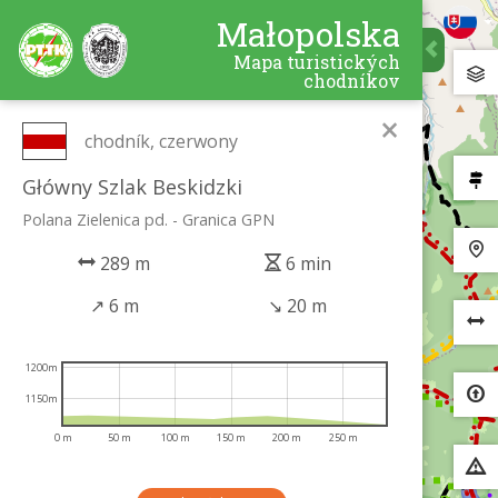
Małopolska
Mapa turistických
chodníkov
×
chodník, czerwony
Główny Szlak Beskidzki
Polana Zielenica pd. - Granica GPN
289 m
6 min
↗
6 m
↘
20 m
1200m
1150m
0 m
50 m
100 m
150 m
200 m
250 m