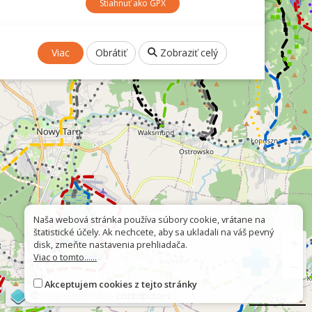
Stiahnuť ako GPX
Viac
Obrátiť
Zobraziť celý
Naša webová stránka používa súbory cookie, vrátane na
štatistické účely. Ak nechcete, aby sa ukladali na váš pevný
+
disk, zmeňte nastavenia prehliadača.
Viac o tomto......
−
Akceptujem cookies z tejto stránky
©
OpenStreetMap
contributors
2 km