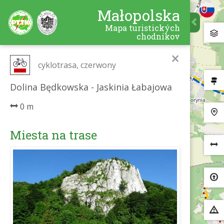
Małopolska
Mapa turistických
chodníkov
×
cyklotrasa, czerwony
Dolina Będkowska - Jaskinia Łabajowa
0 m
Miesta na trase