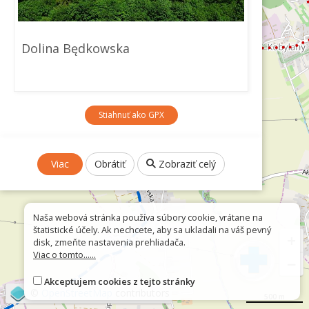
Dolina Będkowska
Stiahnuť ako GPX
Viac
Obrátiť
Zobraziť celý
Naša webová stránka používa súbory cookie, vrátane na
štatistické účely. Ak nechcete, aby sa ukladali na váš pevný
+
disk, zmeňte nastavenia prehliadača.
Viac o tomto......
−
Akceptujem cookies z tejto stránky
©
OpenStreetMap
contributors
500 m