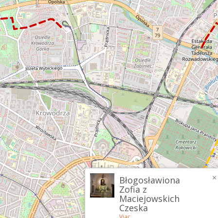
×
Błogosławiona
Zofia z
Maciejowskich
Czeska
Viac