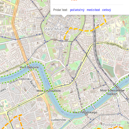
Pridať bod:
počiatočný
medzibod
cieľový