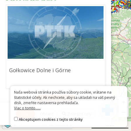
Gołkowice Dolne i Górne
Naša webová stránka používa súbory cookie, vrátane na
štatistické účely. Ak nechcete, aby sa ukladali na váš pevný
Stiahnuť ako GPX
+
disk, zmeňte nastavenia prehliadača.
Viac o tomto......
−
Viac
Obrátiť
Zobraziť celý
Akceptujem cookies z tejto stránky
©
OpenStreetMap
contributors
50 km