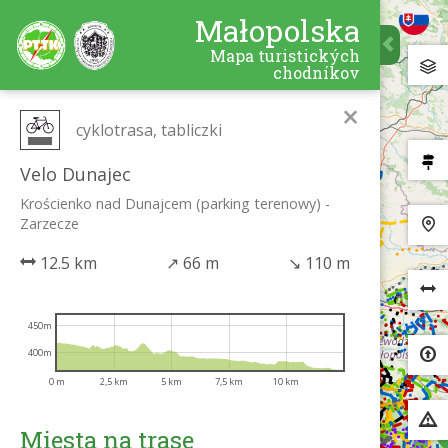
Małopolska
Mapa turistických
chodníkov
×
cyklotrasa, tabliczki
Velo Dunajec
Krościenko nad Dunajcem (parking terenowy) -
Zarzecze
12.5 km
↗
66 m
↘
110 m
450m
400m
0 m
2,5 km
5 km
7,5 km
10 km
Miesta na trase