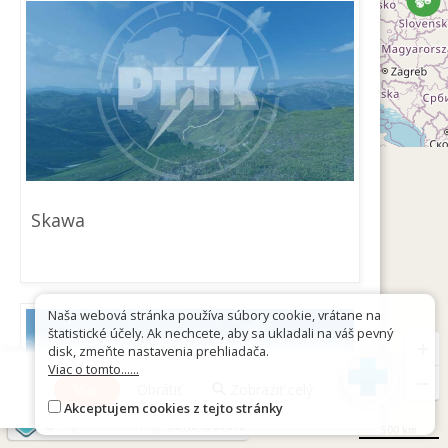
Skawa
Naša webová stránka používa súbory cookie, vrátane na
štatistické účely. Ak nechcete, aby sa ukladali na váš pevný
+
disk, zmeňte nastavenia prehliadača.
Viac o tomto......
−
Viac
Obrátiť
Zobraziť celý
Akceptujem cookies z tejto stránky
©
OpenStreetMap
contributors
500 km