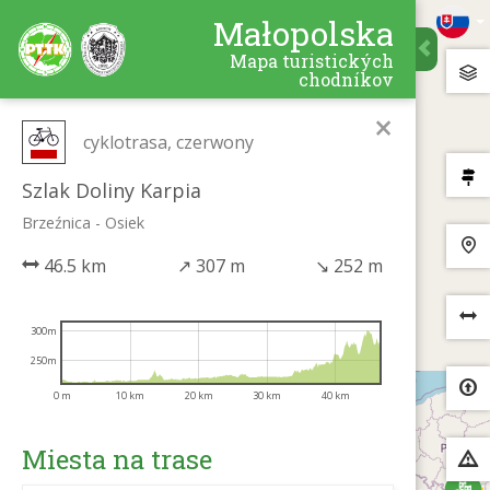
Małopolska
Mapa turistických
chodníkov
×
cyklotrasa, czerwony
Szlak Doliny Karpia
Brzeźnica - Osiek
46.5 km
↗
307 m
↘
252 m
300m
250m
0 m
10 km
20 km
30 km
40 km
Miesta na trase