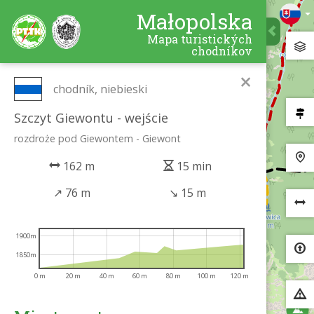
Małopolska
Mapa turistických
chodníkov
×
chodník, niebieski
Szczyt Giewontu - wejście
rozdroże pod Giewontem - Giewont
162 m
15 min
↗
76 m
↘
15 m
1900m
1850m
0 m
20 m
40 m
60 m
80 m
100 m
120 m