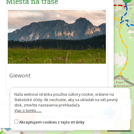
Miesta na trase
Giewont
Naša webová stránka používa súbory cookie, vrátane na
štatistické účely. Ak nechcete, aby sa ukladali na váš pevný
+
Stiahnuť ako GPX
disk, zmeňte nastavenia prehliadača.
Viac o tomto......
−
Viac
Obrátiť
Zobraziť celý
Akceptujem cookies z tejto stránky
©
OpenStreetMap
contributors
500 m