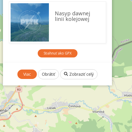
Nasyp dawnej
linii kolejowej
Stiahnuť ako GPX
Viac
Obrátiť
Zobraziť celý