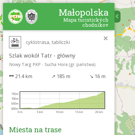
Małopolska
Mapa turistických
chodníkov
×
cyklotrasa, tabliczki
Szlak wokół Tatr - główny
Nowy Targ PKP - Sucha Hora (gr. państwa)
21.4 km
↗
185 m
↘
16 m
750m
700m
650m
600m
0 m
5 km
10 km
15 km
20 km
Miesta na trase