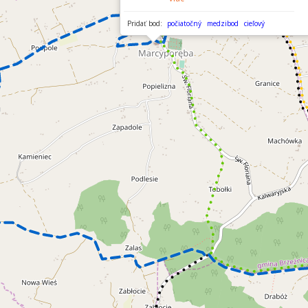
Pridať bod:
počiatočný
medzibod
cieľový