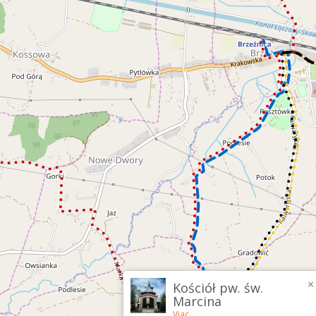
×
Kościół pw. św.
Marcina
Viac