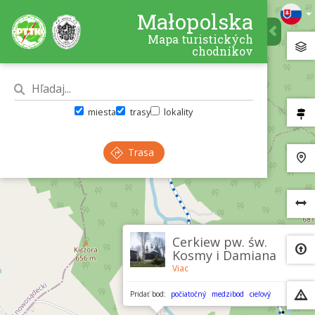
Małopolska
Mapa turistických
chodníkov
miesta
trasy
lokality
Trasa
×
Cerkiew pw. św.
Kosmy i Damiana
Viac
Pridať bod:
počiatočný
medzibod
cieľový