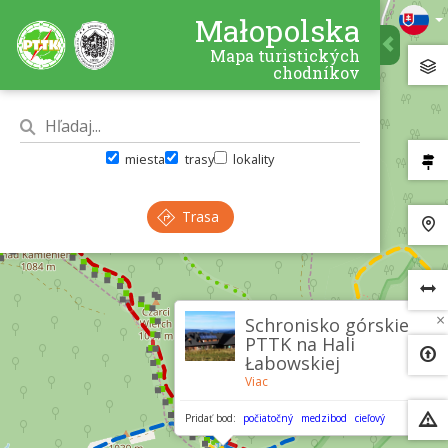
Małopolska
Mapa turistických
chodníkov
miesta
trasy
lokality
Trasa
×
Schronisko górskie
PTTK na Hali
Łabowskiej
Viac
Pridať bod:
počiatočný
medzibod
cieľový