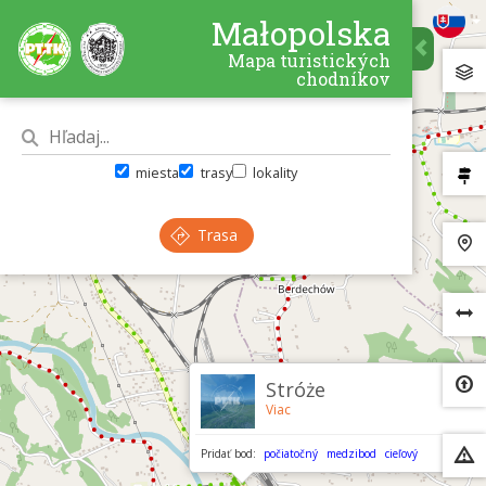
Małopolska
Mapa turistických
chodníkov
miesta
trasy
lokality
Trasa
×
Stróże
Viac
Pridať bod:
počiatočný
medzibod
cieľový