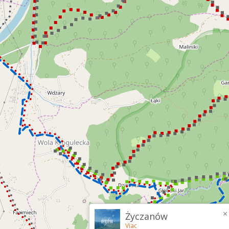
×
Życzanów
Viac