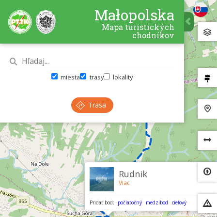
Małopolska
Mapa turistických
chodníkov
miesta
trasy
lokality
Trasa
×
Rudnik
Viac
Pridať bod:
počiatočný
medzibod
cieľový