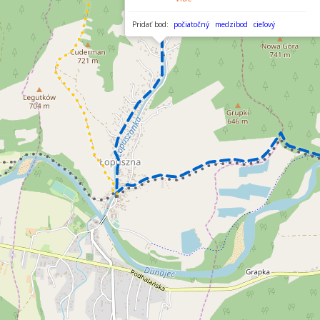
Pridať bod:
počiatočný
medzibod
cieľový