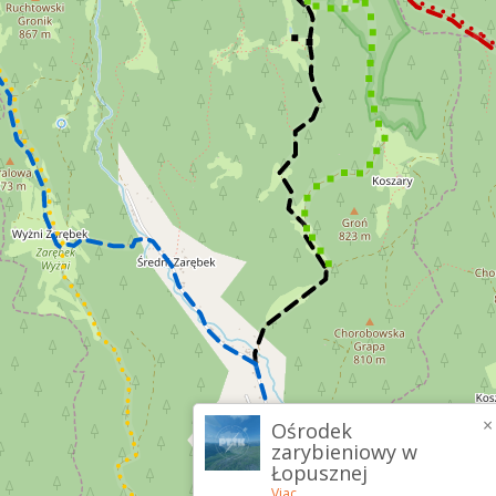
×
Ośrodek
zarybieniowy w
Łopusznej
Viac