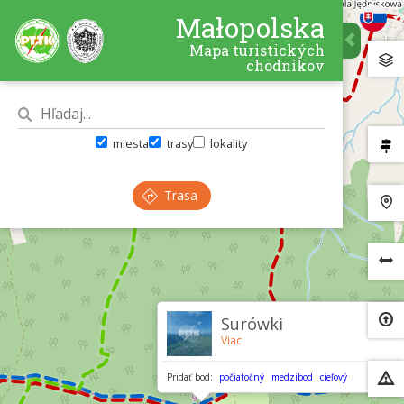
Małopolska
Mapa turistických
chodníkov
miesta
trasy
lokality
Trasa
×
Surówki
Viac
Pridať bod:
počiatočný
medzibod
cieľový