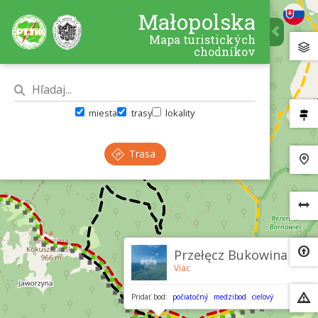
Małopolska
Mapa turistických
chodníkov
miesta
trasy
lokality
Trasa
×
Przełęcz Bukowina
Viac
Pridať bod:
počiatočný
medzibod
cieľový