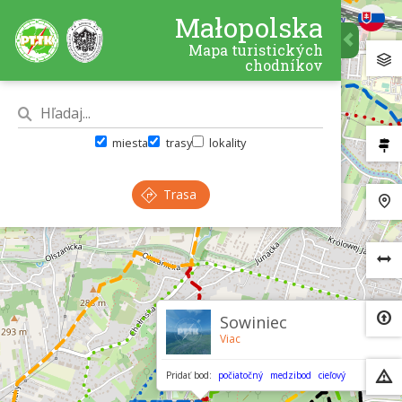
Małopolska
Mapa turistických
chodníkov
miesta
trasy
lokality
Trasa
×
Sowiniec
Viac
Pridať bod:
počiatočný
medzibod
cieľový