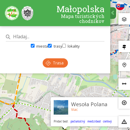
Małopolska
Mapa turistických
chodníkov
miesta
trasy
lokality
Trasa
×
Wesoła Polana
Viac
Pridať bod:
počiatočný
medzibod
cieľový