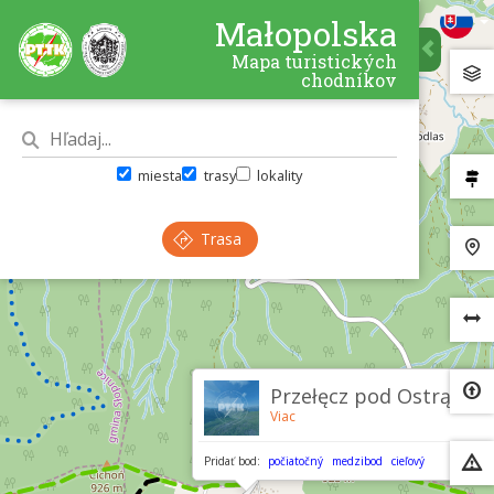
Małopolska
Mapa turistických
chodníkov
miesta
trasy
lokality
Trasa
×
Przełęcz pod Ostrą
Viac
Pridať bod:
počiatočný
medzibod
cieľový