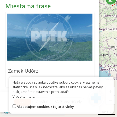
Miesta na trase
Zamek Udórz
Naša webová stránka používa súbory cookie, vrátane na
štatistické účely. Ak nechcete, aby sa ukladali na váš pevný
+
disk, zmeňte nastavenia prehliadača.
Viac o tomto......
−
Viac
Obrátiť
Zobraziť celý
Akceptujem cookies z tejto stránky
©
OpenStreetMap
contributors
200 km