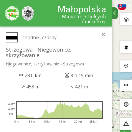
Małopolska
Mapa turistických
chodníkov
×
chodník, czarny
Strzegowa - Niegowonice,
skrzyżowanie
Niegowonice, skrzyżowanie - Strzegowa
28.0 km
8 h 15 min
↗
458 m
↘
421 m
450m
400m
350m
0 m
5 km
10 km
15 km
20 km
25 km