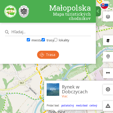
Małopolska
Mapa turistických
chodníkov
miesta
trasy
lokality
Trasa
×
Rynek w
Dobczycach
Viac
Pridať bod:
počiatočný
medzibod
cieľový