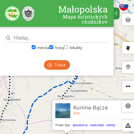
Małopolska
Mapa turistických
chodníkov
miesta
trasy
lokality
Trasa
×
Kunina-Bącza
Viac
Pridať bod:
počiatočný
medzibod
cieľový