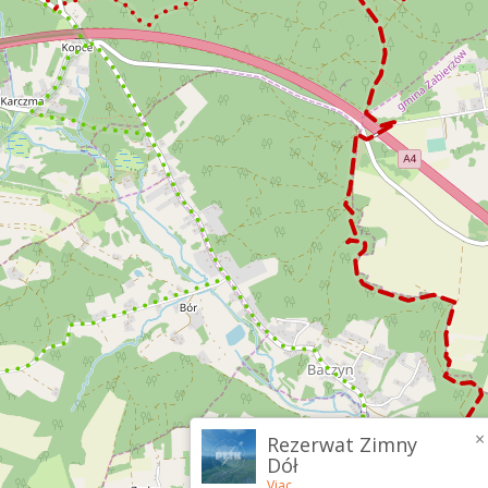
×
Rezerwat Zimny
Dół
Viac