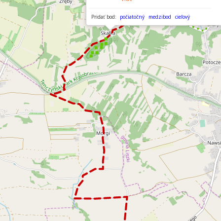
Pridať bod:
počiatočný
medzibod
cieľový