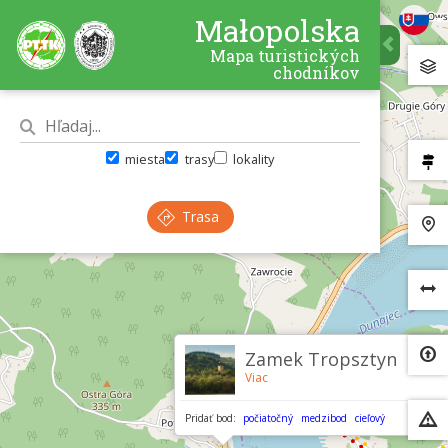
Małopolska
Mapa turistických
chodníkov
miesta
trasy
lokality
Trasa
×
Zamek Tropsztyn
Viac
Pridať bod:
počiatočný
medzibod
cieľový