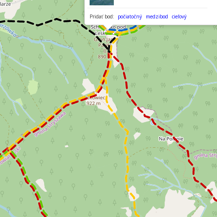
Pridať bod:
počiatočný
medzibod
cieľový