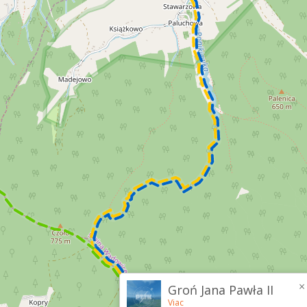
×
Groń Jana Pawła II
Viac