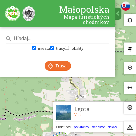
Małopolska
Mapa turistických
chodníkov
miesta
trasy
lokality
Trasa
×
Lgota
Viac
Pridať bod:
počiatočný
medzibod
cieľový