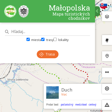
Małopolska
Mapa turistických
chodníkov
miesta
trasy
lokality
Trasa
×
Duch
Viac
Pridať bod:
počiatočný
medzibod
cieľový