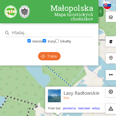
Małopolska
Mapa turistických
chodníkov
miesta
trasy
lokality
Trasa
×
Lasy Radłowskie
Viac
Pridať bod:
počiatočný
medzibod
cieľový