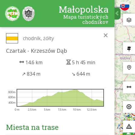
Małopolska
Mapa turistických
chodníkov
×
chodník, żółty
Czartak - Krzeszów Dąb
14.6 km
5 h 45 min
↗
834 m
↘
644 m
800m
600m
400m
0 m
2,5 km
5 km
7,5 km
10 km
12,5 km
Miesta na trase