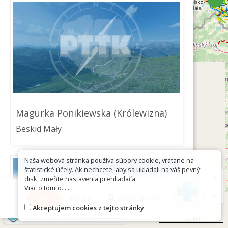
Magurka Ponikiewska (Królewizna)
Beskid Mały
Naša webová stránka používa súbory cookie, vrátane na
štatistické účely. Ak nechcete, aby sa ukladali na váš pevný
+
disk, zmeňte nastavenia prehliadača.
Viac o tomto......
−
Viac
Obrátiť
Zobraziť celý
Akceptujem cookies z tejto stránky
©
OpenStreetMap
contributors
100 km