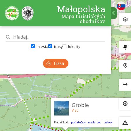
Małopolska
Mapa turistických
chodníkov
miesta
trasy
lokality
Trasa
×
Groble
Viac
Pridať bod:
počiatočný
medzibod
cieľový