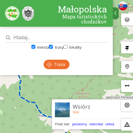
Małopolska
Mapa turistických
chodníkov
miesta
trasy
lokality
Trasa
×
Wsiórz
Viac
Pridať bod:
počiatočný
medzibod
cieľový