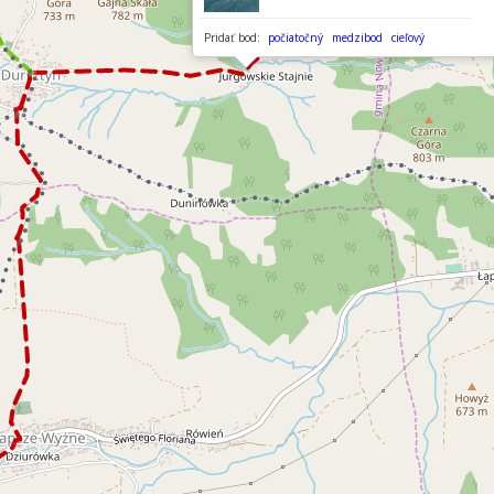
Pridať bod:
počiatočný
medzibod
cieľový