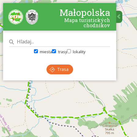
Małopolska
Mapa turistických
chodníkov
miesta
trasy
lokality
Trasa