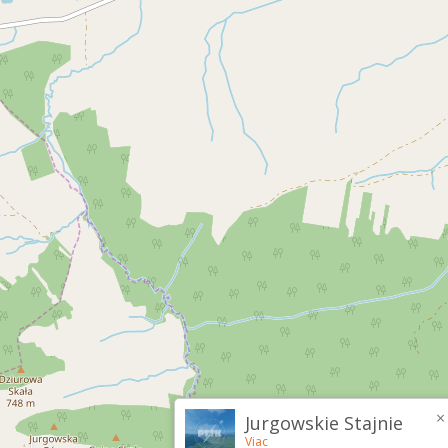
×
Jurgowskie Stajnie
Viac