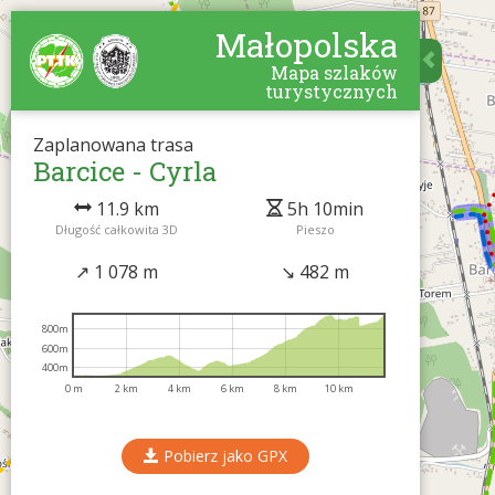
Małopolska
Mapa szlaków
turystycznych
Zaplanowana trasa
Barcice - Cyrla
11.9 km
5h 10min
Długość całkowita 3D
Pieszo
↗ 1 078 m
↘ 482 m
800m
600m
400m
0 m
2 km
4 km
6 km
8 km
10 km
Pobierz jako GPX