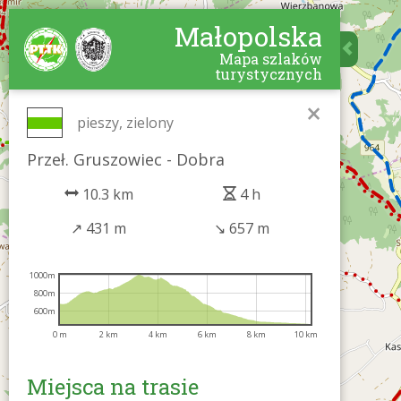
Małopolska
Mapa szlaków
turystycznych
×
pieszy, zielony
Przeł. Gruszowiec - Dobra
10.3 km
4 h
↗
431 m
↘
657 m
1000m
800m
600m
0 m
2 km
4 km
6 km
8 km
10 km
Miejsca na trasie