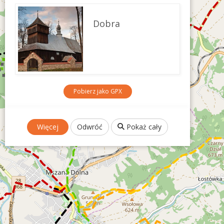
Dobra
Pobierz jako GPX
Więcej
Odwróć
Pokaż cały