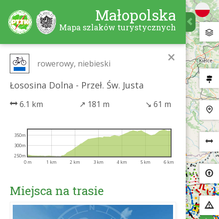
Małopolska
Mapa szlaków turystycznych
×
rowerowy, niebieski
Łososina Dolna - Przeł. Św. Justa
6.1 km
↗
181 m
↘
61 m
350m
300m
250m
0 m
1 km
2 km
3 km
4 km
5 km
6 km
Miejsca na trasie