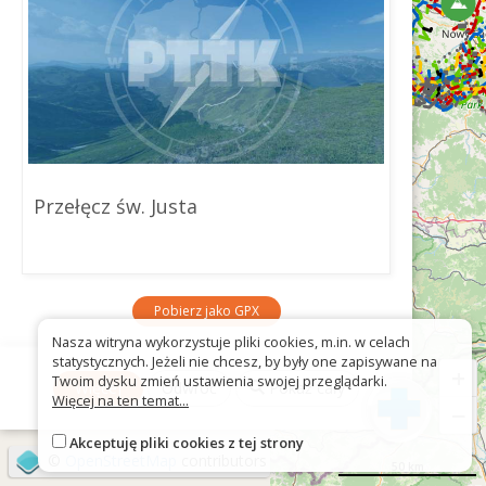
Przełęcz św. Justa
Pobierz jako GPX
Nasza witryna wykorzystuje pliki cookies, m.in. w celach
statystycznych. Jeżeli nie chcesz, by były one zapisywane na
+
Twoim dysku zmień ustawienia swojej przeglądarki.
Więcej
Odwróć
Pokaż cały
Więcej na ten temat...
−
Akceptuję pliki cookies z tej strony
©
OpenStreetMap
contributors
50 km