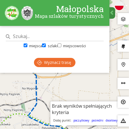
Małopolska
Mapa szlaków turystycznych
miejsca
szlaki
miejscowości
Wyznacz trasę
Brak wyników spełniających
×
kryteria
Dodaj punkt:
początkowy
pośredni
docelowy