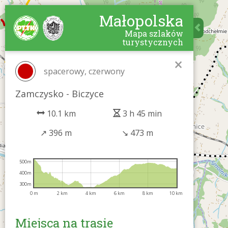
Małopolska
Mapa szlaków
turystycznych
×
spacerowy, czerwony
Zamczysko - Biczyce
10.1 km
3 h 45 min
↗
396 m
↘
473 m
500m
400m
300m
0 m
2 km
4 km
6 km
8 km
10 km
Miejsca na trasie