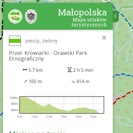
Małopolska
Mapa szlaków
turystycznych
×
pieszy, zielony
Przeł. Krowiarki - Orawski Park
Etnograficzny
5.7 km
2 h 5 min
↗
160 m
↘
414 m
1000m
900m
800m
0 m
1 km
2 km
3 km
4 km
5 km