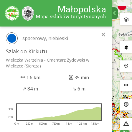
Małopolska
Mapa szlaków turystycznych
×
spacerowy, niebieski
Szlak do Kirkutu
Wieliczka Warzelnia - Cmentarz Żydowski w
Wieliczce (Siercza)
1.6 km
35 min
↗
84 m
↘
6 m
300m
250m
0 m
250 m
500 m
750 m
1 km
1,25 km
1,5 km