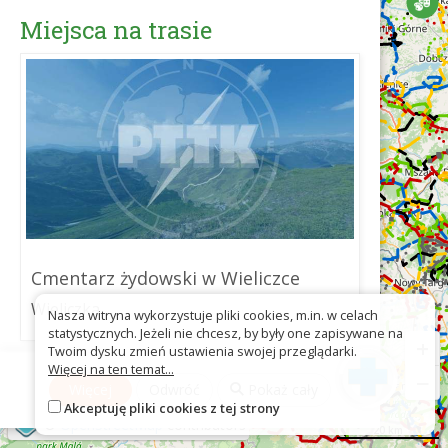
Miejsca na trasie
Cmentarz żydowski w Wieliczce
Wieliczka
Nasza witryna wykorzystuje pliki cookies, m.in. w celach
statystycznych. Jeżeli nie chcesz, by były one zapisywane na
+
Twoim dysku zmień ustawienia swojej przeglądarki.
Więcej na ten temat...
Pobierz jako GPX
−
Więcej
Odwróć
Pokaż cały
Akceptuję pliki cookies z tej strony
©
OpenStreetMap
contributors
20 km