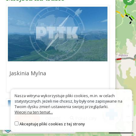
Jaskinia Mylna
Nasza witryna wykorzystuje pliki cookies, m.in. w celach
statystycznych. Jeżeli nie chcesz, by były one zapisywane na
+
Twoim dysku zmień ustawienia swojej przeglądarki.
Więcej na ten temat...
−
Więcej
Odwróć
Pokaż cały
Akceptuję pliki cookies z tej strony
©
OpenStreetMap
contributors
2 km