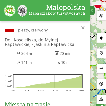
Małopolska
Mapa szlaków turystycznych
×
pieszy, czerwony
Dol. Kościeliska, do Mylnej i
Raptawickiej - Jaskinia Raptawicka
304 m
20 min
↗
141 m
↘
10 m
1150m
1100m
1050m
0 m
50 m
100 m
150 m
200 m
250 m
Miejsca na trasie